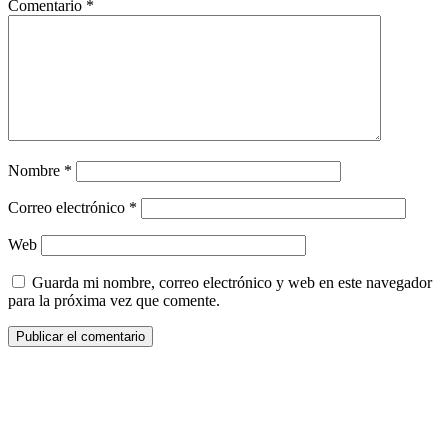
Comentario
*
Nombre
*
Correo electrónico
*
Web
Guarda mi nombre, correo electrónico y web en este navegador
para la próxima vez que comente.
¿Quieres ser parte de este universo lleno
de Sabor? Regístrate gratis aquí para
recibir información, tips, rutas, recetas y