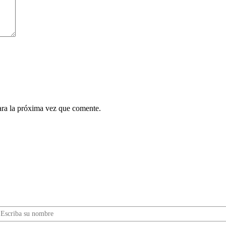
ara la próxima vez que comente.
¿Quieres ser parte de este universo lleno de
Sabor? Regístrate gratis aquí para recibir
información, tips, rutas, recetas y mucho más…
Nombre*