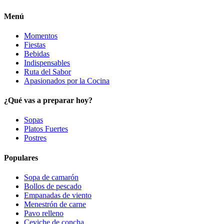
Menú
Momentos
Fiestas
Bebidas
Indispensables
Ruta del Sabor
Apasionados por la Cocina
¿Qué vas a preparar hoy?
Sopas
Platos Fuertes
Postres
Populares
Sopa de camarón
Bollos de pescado
Empanadas de viento
Menestrón de carne
Pavo relleno
Ceviche de concha