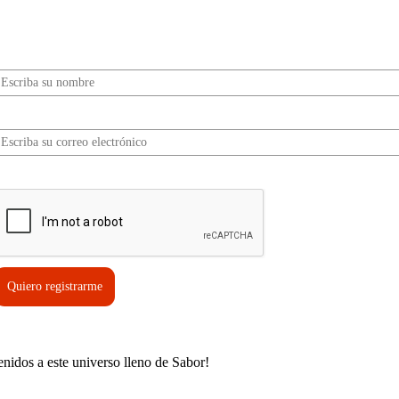
Sabor? Regístrate gratis aquí para recibir
información, tips, rutas, recetas y mucho más…
Nombre*
Correo electrónico*
erifica tu solicitud*
Quiero registrarme
enidos a este universo lleno de Sabor!