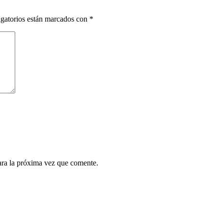
gatorios están marcados con
*
ara la próxima vez que comente.
¿Quieres ser parte de este universo lleno de