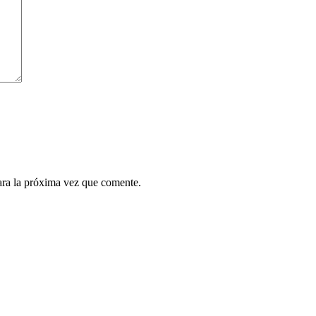
ara la próxima vez que comente.
¿Quieres ser parte de este universo lleno de
Sabor? Regístrate gratis aquí para recibir
información, tips, rutas, recetas y mucho más…
Nombre*