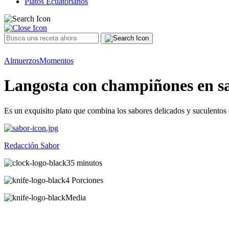
Platos Ecuatorianos
Almuerzos
Momentos
Langosta con champiñones en s
Es un exquisito plato que combina los sabores delicados y suculentos 
Redacción Sabor
35 minutos
4 Porciones
Media