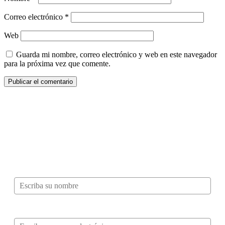
Correo electrónico
*
Web
Guarda mi nombre, correo electrónico y web en este navegador
para la próxima vez que comente.
¿Quieres ser parte de este universo lleno
de Sabor? Regístrate gratis aquí para
recibir información, tips, rutas, recetas y
mucho más…
Nombre*
Correo electrónico*