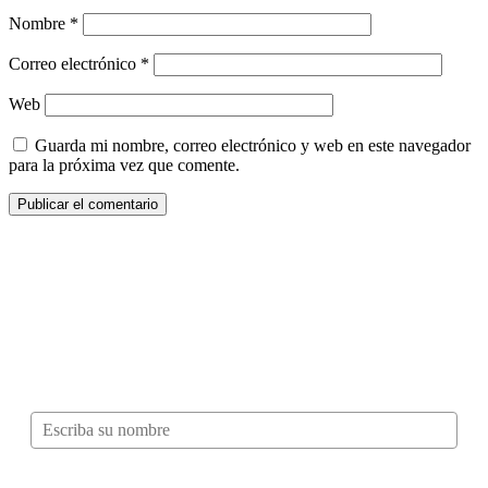
Nombre
*
Correo electrónico
*
Web
Guarda mi nombre, correo electrónico y web en este navegador
para la próxima vez que comente.
¿Quieres ser parte de este universo lleno
de Sabor? Regístrate gratis aquí para
recibir información, tips, rutas, recetas y
mucho más…
Nombre*
Correo electrónico*