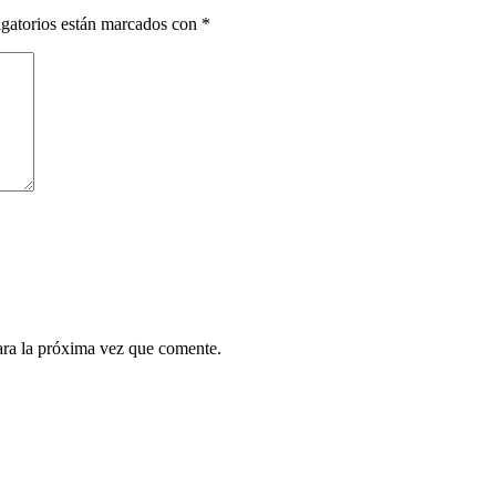
gatorios están marcados con
*
ara la próxima vez que comente.
¿Quieres ser parte de este universo lleno de
Sabor? Regístrate gratis aquí para recibir