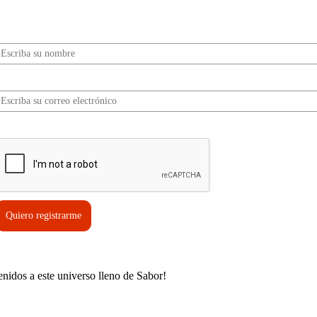
información, tips, rutas, recetas y mucho más…
Nombre*
Correo electrónico*
erifica tu solicitud*
Quiero registrarme
enidos a este universo lleno de Sabor!