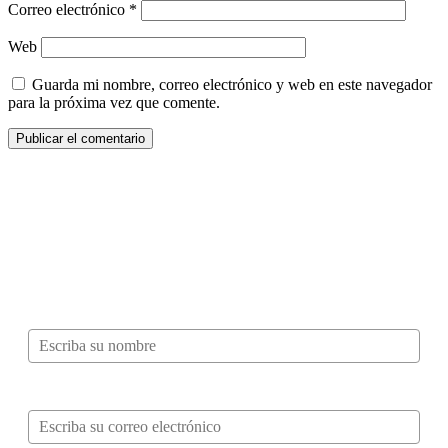
Correo electrónico
*
Web
Guarda mi nombre, correo electrónico y web en este navegador
para la próxima vez que comente.
¿Quieres ser parte de este universo lleno
de Sabor? Regístrate gratis aquí para
recibir información, tips, rutas, recetas y
mucho más…
Nombre*
Correo electrónico*