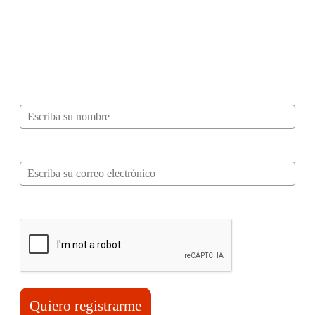
¿Quieres ser parte de este universo lleno
de Sabor? Regístrate gratis aquí para
recibir información, tips, rutas, recetas y
mucho más…
Nombre*
Correo electrónico*
Verifica tu solicitud*
Quiero registrarme