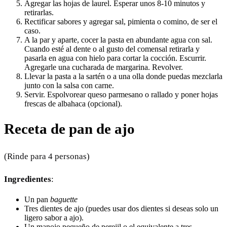
Agregar las hojas de laurel. Esperar unos 8-10 minutos y
retirarlas.
Rectificar sabores y agregar sal, pimienta o comino, de ser el
caso.
A la par y aparte, cocer la pasta en abundante agua con sal.
Cuando esté al dente o al gusto del comensal retirarla y
pasarla en agua con hielo para cortar la cocción. Escurrir.
Agregarle una cucharada de margarina. Revolver.
Llevar la pasta a la sartén o a una olla donde puedas mezclarla
junto con la salsa con carne.
Servir. Espolvorear queso parmesano o rallado y poner hojas
frescas de albahaca (opcional).
Receta de pan de ajo
(Rinde para 4 personas)
Ingredientes
:
Un pan
baguette
Tres dientes de ajo (puedes usar dos dientes si deseas solo un
ligero sabor a ajo).
Un manojo pequeño de perejil o el equivalente a tres