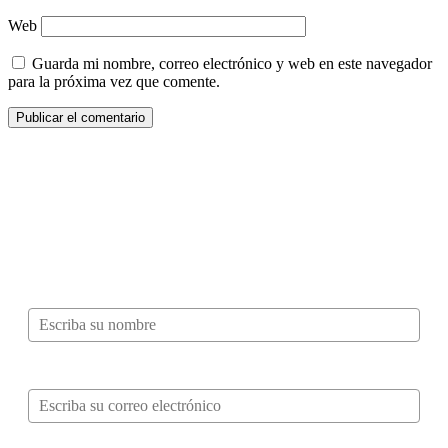
Web
Guarda mi nombre, correo electrónico y web en este navegador
para la próxima vez que comente.
¿Quieres ser parte de este universo lleno
de Sabor? Regístrate gratis aquí para
recibir información, tips, rutas, recetas y
mucho más…
Nombre*
Correo electrónico*