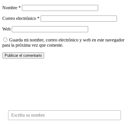
Nombre
*
Correo electrónico
*
Web
Guarda mi nombre, correo electrónico y web en este navegador
para la próxima vez que comente.
¿Quieres ser parte de este universo lleno
de Sabor? Regístrate gratis aquí para
recibir información, tips, rutas, recetas y
mucho más…
Nombre*
Correo electrónico*