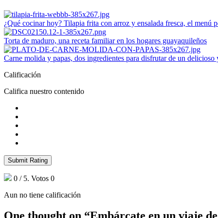
¿Qué cocinar hoy? Tilapia frita con arroz y ensalada fresca, el menú p
Torta de maduro, una receta familiar en los hogares guayaquileños
Carne molida y papas, dos ingredientes para disfrutar de un delicioso
Calificación
Califica nuestro contenido
Submit Rating
0
/ 5. Votos
0
Aun no tiene calificación
One thought on “
Embárcate en un viaje de