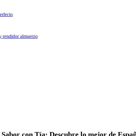
erfecto
 y rendidor almuerzo
 Sabor con Tía: Descubre lo mejor de Espa