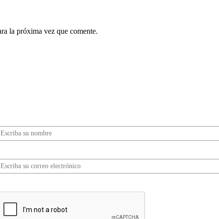
ara la próxima vez que comente.
¿Quieres ser parte de este universo lleno de
Sabor? Regístrate gratis aquí para recibir
información, tips, rutas, recetas y mucho más…
Nombre*
Correo electrónico*
erifica tu solicitud*