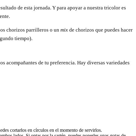
ultado de esta jornada. Y para apoyar a nuestra tricolor es
ente.
nos chorizos parrilleros o un
mix
de chorizos que puedes hacer
segundo tiempo).
y los acompañantes de tu preferencia. Hay diversas variedades
puedes cortarlos en círculos en el momento de servirlos.
ambos lados. Si optas por la sartén, puedes ponerles unas gotas de