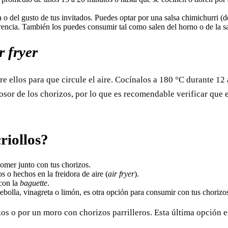
ia o del gusto de tus invitados. Puedes optar por una salsa chimichurri (
rencia. También los puedes consumir tal como salen del horno o de la sar
r fryer
re ellos para que circule el aire. Cocínalos a 180 °C durante 12
sor de los chorizos, por lo que es recomendable verificar que 
riollos?
omer junto con tus chorizos.
s o hechos en la freidora de aire (
air fryer
).
con la
baguette
.
ebolla, vinagreta o limón, es otra opción para consumir con tus chorizo
zos o por un moro con chorizos parrilleros. Esta última opción e