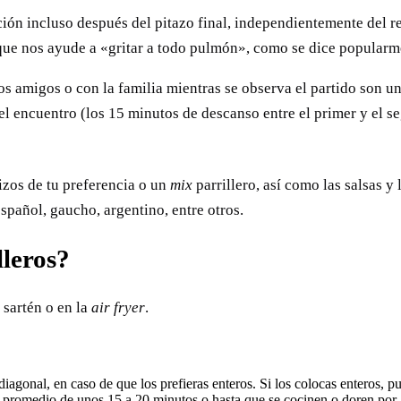
ón incluso después del pitazo final, independientemente del res
 que nos ayude a «gritar a todo pulmón», como se dice popularm
os amigos o con la familia mientras se observa el partido son u
del encuentro (los 15 minutos de descanso entre el primer y el 
izos de tu preferencia o un
mix
parrillero, así como las salsas 
spañol, gaucho, argentino, entre otros.
lleros?
 sartén o en la
air fryer
.
 diagonal, en caso de que los prefieras enteros. Si los colocas enteros, 
mpo promedio de unos 15 a 20 minutos o hasta que se cocinen o doren por 