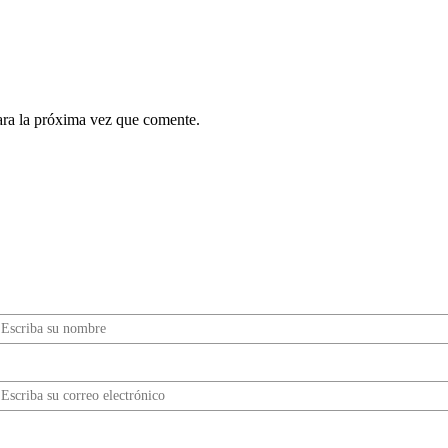
ara la próxima vez que comente.
¿Quieres ser parte de este universo lleno de
Sabor? Regístrate gratis aquí para recibir
información, tips, rutas, recetas y mucho más…
Nombre*
Correo electrónico*
erifica tu solicitud*