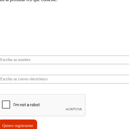
¿Quieres ser parte de este universo lleno de
Sabor? Regístrate gratis aquí para recibir
información, tips, rutas, recetas y mucho más…
Nombre*
Correo electrónico*
erifica tu solicitud*
Quiero registrarme