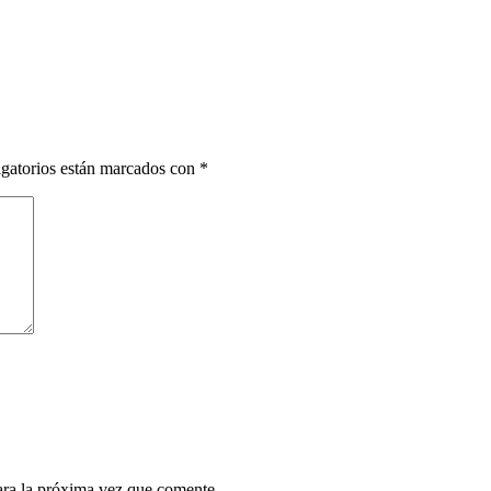
gatorios están marcados con
*
ara la próxima vez que comente.