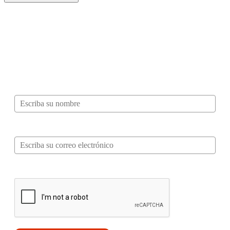
¿Quieres ser parte de este universo lleno
de Sabor? Regístrate gratis aquí para
recibir información, tips, rutas, recetas y
mucho más…
Nombre*
Correo electrónico*
Verifica tu solicitud*