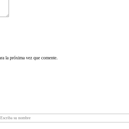
ara la próxima vez que comente.
¿Quieres ser parte de este universo lleno de
Sabor? Regístrate gratis aquí para recibir
información, tips, rutas, recetas y mucho más…
Nombre*
Correo electrónico*