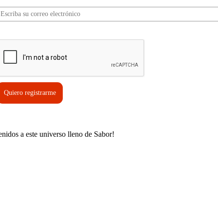
erifica tu solicitud*
Quiero registrarme
enidos a este universo lleno de Sabor!