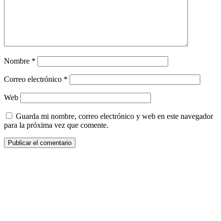
Nombre
*
Correo electrónico
*
Web
Guarda mi nombre, correo electrónico y web en este navegador
para la próxima vez que comente.
¿Quieres ser parte de este universo lleno
de Sabor? Regístrate gratis aquí para
recibir información, tips, rutas, recetas y
mucho más…