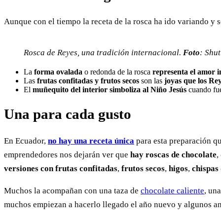
Aunque con el tiempo la receta de la rosca ha ido variando y s
Rosca de Reyes, una tradición internacional.
Foto
: Shut
La
forma ovalada
o redonda de la rosca
representa el amor i
Las
frutas confitadas y frutos secos
son las
joyas que los Re
El
muñequito del interior
simboliza al Niño Jesús
cuando fue
Una para cada gusto
En Ecuador,
no hay una receta única
para esta preparación qu
emprendedores nos dejarán ver que
hay roscas de chocolate
,
versiones con frutas confitadas
,
frutos secos
,
higos
,
chispas
Muchos la acompañan con una taza de
chocolate caliente
, un
muchos empiezan a hacerlo llegado el año nuevo y algunos an