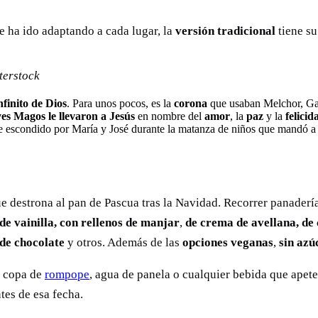
e ha ido adaptando a cada lugar, la
versión tradicional
tiene s
terstock
nfinito de Dios
. Para unos pocos, es la
corona
que usaban Melchor, Ga
yes Magos le llevaron a Jesús
en nombre del
amor
, la
paz
y la
felicid
 escondido por María y José durante la matanza de niños que mandó a 
e destrona al pan de Pascua tras la Navidad. Recorrer panaderí
de vainilla, con rellenos de manjar
,
de crema de avellana,
de
 de chocolate
y otros. Además de las
opciones veganas
,
sin azú
a copa de
rompope
, agua de panela o cualquier bebida que apete
tes de esa fecha.