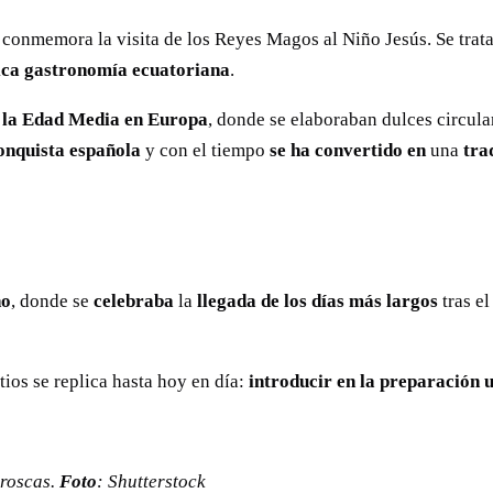
ue conmemora la visita de los Reyes Magos al Niño Jesús. Se tra
rica gastronomía ecuatoriana
.
 la Edad Media en Europa
, donde se elaboraban dulces circula
onquista española
y con el tiempo
se ha convertido
en
una
tra
no
, donde se
celebraba
la
llegada
de los días más largos
tras el
tios se replica hasta hoy en día:
introducir en la preparación 
 roscas.
Foto
: Shutterstock