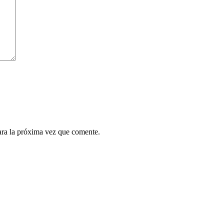
ara la próxima vez que comente.
¿Quieres ser parte de este universo lleno de
Sabor? Regístrate gratis aquí para recibir
información, tips, rutas, recetas y mucho más…
Nombre*