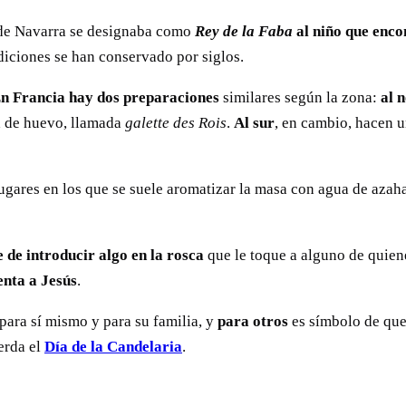
o de Navarra se designaba como
Rey de la Faba
al niño que enco
diciones se han conservado por siglos.
n Francia hay dos preparaciones
similares según la zona:
al 
a de huevo, llamada
galette des Rois
.
Al sur
, en cambio, hacen 
gares en los que se suele aromatizar la masa con agua de azahar
 de introducir algo en la rosca
que le toque a alguno de quie
enta a Jesús
.
para sí mismo y para su familia, y
para otros
es símbolo de qu
erda el
Día de la Candelaria
.