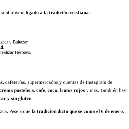
u simbolismo
ligado a la tradición cristiana
.
spar y Baltazar.
ad
.
realizar Herodes.
as, cafeterías, supermercados y cuentas de Instagram de
 crema pastelera
,
café,
coco, frutos rojos
y más. También hay
car y sin gluten
.
zca. Pese a que
la tradición dicta que se coma el 6 de enero
,