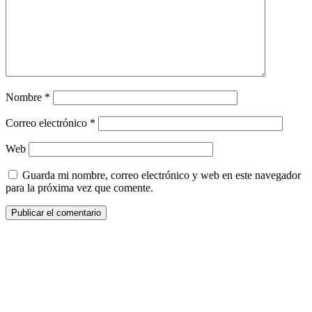
Nombre
*
Correo electrónico
*
Web
Guarda mi nombre, correo electrónico y web en este navegador
para la próxima vez que comente.
¿Quieres ser parte de este universo lleno
de Sabor? Regístrate gratis aquí para
recibir información, tips, rutas, recetas y
mucho más…