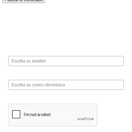
¿Quieres ser parte de este universo lleno
de Sabor? Regístrate gratis aquí para
recibir información, tips, rutas, recetas y
mucho más…
Nombre*
Correo electrónico*
Verifica tu solicitud*