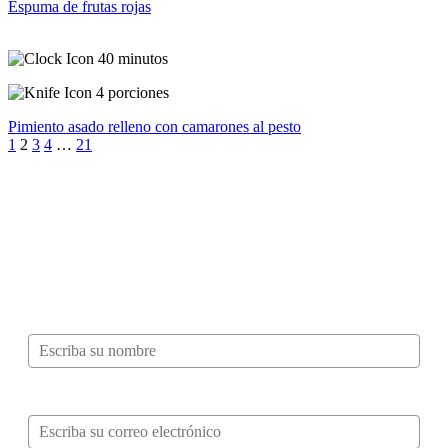
Espuma de frutas rojas
40 minutos
4 porciones
Pimiento asado relleno con camarones al pesto
1
2
3
4
…
21
¿Quieres ser parte de este universo lleno
de Sabor? Regístrate gratis aquí para
recibir información, tips, rutas, recetas y
mucho más…
Nombre*
Correo electrónico*